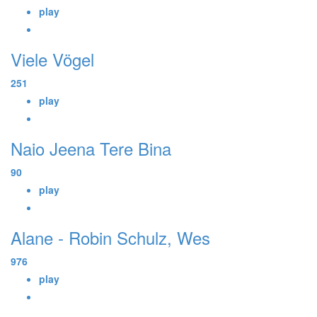
play
Viele Vögel
251
play
Naio Jeena Tere Bina
90
play
Alane - Robin Schulz, Wes
976
play