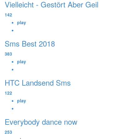
Vielleicht - Gestört Aber Geil
142
play
Sms Best 2018
383
play
HTC Landsend Sms
122
play
Everybody dance now
253