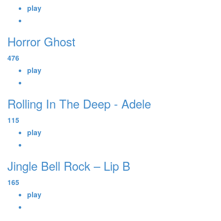
play
Horror Ghost
476
play
Rolling In The Deep - Adele
115
play
Jingle Bell Rock – Lip B
165
play