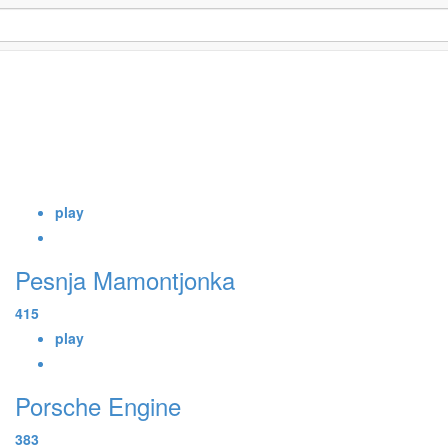
play
Pesnja Mamontjonka
415
play
Porsche Engine
383