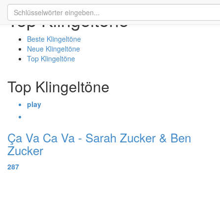
Top Klingeltöne
Beste Klingeltöne
Neue Klingeltöne
Top Klingeltöne
Top Klingeltöne
play
Ça Va Ca Va - Sarah Zucker & Ben
Zucker
287