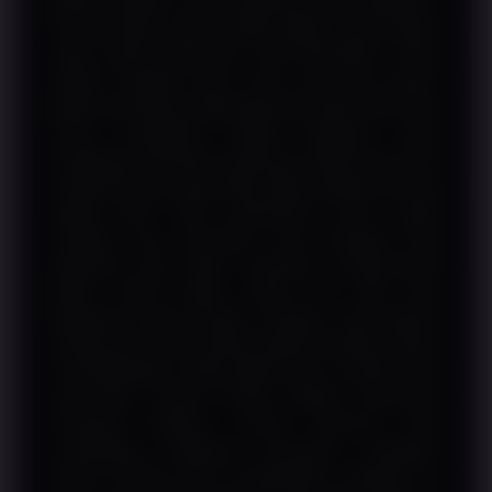
banyak halaman yang sebenarnya tidak diperlukan.
Fitur pencarian juga menjadi bagian yang berguna
ketika jumlah permainan mulai bertambah. Cukup
dengan mengetik nama, tema, atau kata tertentu,
pilihan yang relevan dapat ditemukan lebih cepat. Akan
terasa merepotkan apabila pengguna sudah
mengetahui permainan yang dicari, tetapi masih harus
mengg ada pula yang tertulir daftar panjang dari awal
hingga akhir. Filter berdasarkan tema, tingkat
kesulitan, jenis permainan, atau perangkat yang
digunakan juga dapat membantu mempersempit
pilihan. Meski begitu, jumlah fitur tidak perlu
dipaksakan terlalu banyak. Navigasi yang dipenuhi
tombol justru bisa membuat halaman terlihat semakin
membingungkan. Setiap bagian harus memiliki tujuan
yang jelas. Tombol menuju kategori seharusnya
membuka kategori, tombol informasi perlu
menampilkan penjelasan permainan, sedangkan
tombol kembali harus mengarahkan pengguna ke