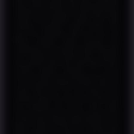
Namun, ketika kesalahan serupa terjadi beberapa kali,
pengalaman yang seharusnya santai dapat berubah
menjadi cukup melelahkan. Navigasi yang mudah
membantu mengurangi masalah tersebut. Menu
utama perlu ditempatkan pada posisi yang cepat
dikenali, sedangkan kategori permainan harus
menggunakan nama yang jelas dan tidak dibuat terlalu
rumit. Pengguna baru biasanya belum mengetahui
letak setiap fitur. Mereka akan melihat halaman utama,
membaca beberapa keterangan, lalu mencoba
mencari permainan yang sesuai dengan suasana saat
itu. Ada yang ingin menikmati permainan ringan untuk
mengisi waktu luang, ada yang sedang mencari
tantangan strategi, dan ada pula yang tertarik pada
tema petualangan atau teka-teki. Ketika kategori
disusun secara masuk akal, proses pencarian terasa
jauh lebih ringan. Pengguna dapat berpindah dari satu
bagian ke bagian lain tanpa harus membuka terlalu