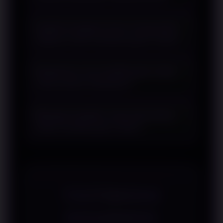
dibuka lewat ponsel tablet laptop atau
Kenyamanan bermain melalui ponsel
komputer. Tombol tetap mudah
Apakah pengguna harus mengunduh
bergantung pada kecepatan halaman
aplikasi untuk membuka game online?
ditekan tulisan tidak terlalu kecil dan
ukuran tombol susunan menu dan
gambar tidak keluar dari layar.
kestabilan tampilan. Desain yang
Tidak selalu karena beberapa game
Pertanyaan ini penting karena tampilan
responsif membantu pengguna
Bagaimana cara memilih game online
online dapat langsung dibuka melalui
yang bagus di komputer belum tentu
yang nyaman dimainkan?
menemukan kategori permainan
browser tanpa perlu memasang
nyaman saat dibuka melalui ponsel.
membaca petunjuk dan berpindah
aplikasi tambahan. Namun pengguna
Jangan hanya melihat gambar atau
halaman tanpa harus memperbesar
tetap perlu memeriksa petunjuk pada
Mengapa tampilan responsif penting
tema permainannya. Perhatikan juga
layar berulang kali. Hal ini perlu
dalam memilih game online?
halaman permainan karena setiap
kejelasan aturan kecepatan halaman
diketahui karena sebagian besar
game bisa memiliki ketentuan
posisi tombol serta apakah
Tampilan responsif sangat
pengguna sekarang lebih sering
perangkat yang berbeda. Jawaban ini
tampilannya tetap rapi ketika dibuka
berpengaruh terhadap kenyamanan
bermain lewat perangkat mobile.
berguna bagi pengguna yang memiliki
melalui layar kecil. Game yang nyaman
fokus dan kemudahan pengguna saat
ruang penyimpanan terbatas atau
biasanya memiliki petunjuk yang
bermain. Halaman yang berantakan
TESTIMONI
tidak ingin memasang terlalu banyak
mudah dipahami navigasi sederhana
tombol terlalu kecil atau gambar yang
aplikasi.
BESARWIN
dan tidak membuat pengguna bingung
menutupi menu dapat membuat