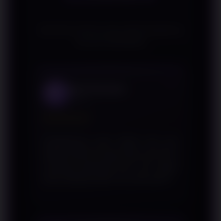
sejak pertama masuk.
pemain cepat keluar meskipun konsep
permainannya sebenarnya menarik.
Apa kata mereka yang sudah bergabung
Karena itu desain responsif bukan
bersama BESARWIN
sekadar pemanis tetapi bagian penting
dari kualitas pengalaman bermain di
BESARWIN.
Rian Purnomo
RP
Jakarta
★★★★★
Tampilannya enak dilihat dan pas
dibuka lewat HP juga tetap rapi Menu
menunya gampang dicari jadi nggak
bikin bingung waktu mau pilih game.