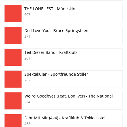
THE LONELIEST - Måneskin
607
Do I Love You - Bruce Springsteen
271
Teil Dieser Band - Kraftklub
261
Spektakulär - Sportfreunde Stiller
282
Weird Goodbyes (Feat. Bon Iver) - The National
224
Fahr Mit Mir (4×4) - Kraftklub & Tokio Hotel
468