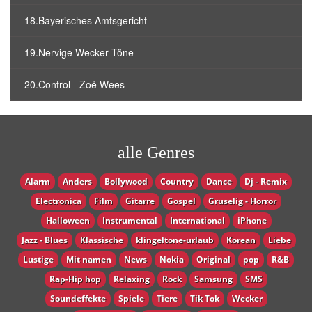
18.Bayerisches Amtsgericht
19.Nervige Wecker Töne
20.Control - Zoë Wees
alle Genres
Alarm
Anders
Bollywood
Country
Dance
Dj - Remix
Electronica
Film
Gitarre
Gospel
Gruselig - Horror
Halloween
Instrumental
International
iPhone
Jazz - Blues
Klassische
klingeltone-urlaub
Korean
Liebe
Lustige
Mit namen
News
Nokia
Original
pop
R&B
Rap-Hip hop
Relaxing
Rock
Samsung
SMS
Soundeffekte
Spiele
Tiere
Tik Tok
Wecker