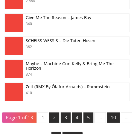
2,664
Give Me The Reason – James Bay
340
SCHEISS WESSIS – Die Toten Hosen
362
Maybe – Machine Gun Kelly & Bring Me The
Horizon
374
Zeit (RMX By Ólafur Arnalds) – Rammstein
410
Page 1 of 13
1
2
3
4
5
...
10
...