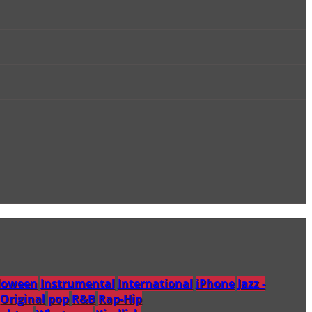
loween
Instrumental
International
iPhone
Jazz -
Original
pop
R&B
Rap-Hip