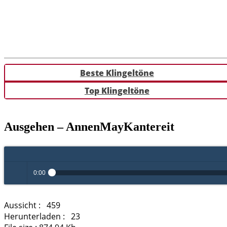
Beste Klingeltöne
Top Klingeltöne
Ausgehen – AnnenMayKantereit
0:00
Play /
Aussicht :
459
Herunterladen :
23