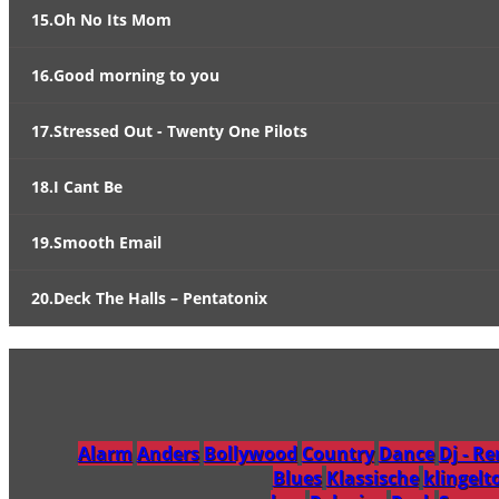
15.Oh No Its Mom
16.Good morning to you
17.Stressed Out - Twenty One Pilots
18.I Cant Be
19.Smooth Email
20.Deck The Halls – Pentatonix
Alarm
Anders
Bollywood
Country
Dance
Dj - R
Blues
Klassische
klingelt