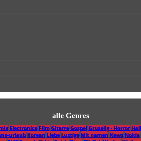
alle Genres
emix
Electronica
Film
Gitarre
Gospel
Gruselig - Horror
Hal
one-urlaub
Korean
Liebe
Lustige
Mit namen
News
Nokia