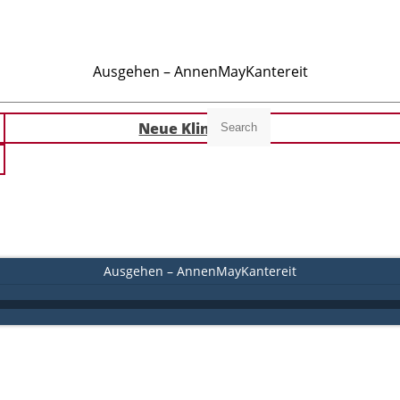
Ausgehen – AnnenMayKantereit
Neue Klingeltöne
Search
Ausgehen – AnnenMayKantereit