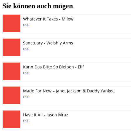
Sie können auch mögen
Whatever It Takes - Milow
pop
Sanctuary - Welshly Arms
pop
Kann Das Bitte So Bleiben - Elif
pop
Made For Now – Janet Jackson & Daddy Yankee
pop
Have It All - Jason Mraz
pop