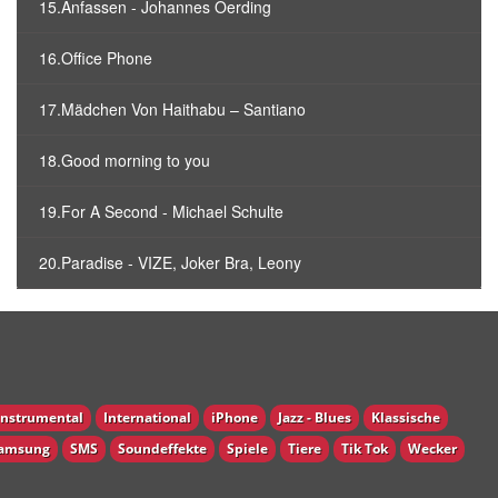
15.Anfassen - Johannes Oerding
16.Office Phone
17.Mädchen Von Haithabu – Santiano
18.Good morning to you
19.For A Second - Michael Schulte
20.Paradise - VIZE, Joker Bra, Leony
Instrumental
International
iPhone
Jazz - Blues
Klassische
amsung
SMS
Soundeffekte
Spiele
Tiere
Tik Tok
Wecker