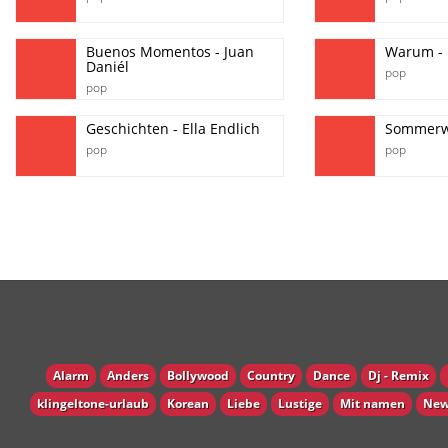
Buenos Momentos - Juan
Warum - 
Daniél
pop
pop
Geschichten - Ella Endlich
Sommerwi
pop
pop
Alarm
Anders
Bollywood
Country
Dance
Dj - Remix
klingeltone-urlaub
Korean
Liebe
Lustige
Mit namen
New