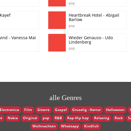
pop
Kayef
Heartbreak Hotel - Abigail
Barlow
pop
nd - Vanessa Mai
Wieder Genauso - Udo
Lindenberg
pop
alle Genres
Electronica
Film
Gitarre
Gospel
Gruselig - Horror
Halloween
s
Nokia
Original
pop
R&B
Rap-Hip hop
Relaxing
Rock
S
Weihnachten
Whatsapp
Кindlich