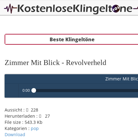
Beste Klingeltöne
Zimmer Mit Blick - Revolverheld
Zimmer Mit Blic
0:00
Play /
Aussicht :
228
Herunterladen :
27
File size :
543.3 Kb
Kategorien :
pop
Download