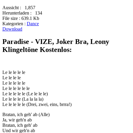
Aussicht :
1,857
Herunterladen :
134
File size :
639.1 Kb
Kategorien :
Dance
Download
Paradise - VIZE, Joker Bra, Leony
Klingeltöne Kostenlos:
Le le le le le
Le le le le
Le le le le le
Le le le le le le
Le le le le le (Le le le le)
Le le le le (La la la la)
Le le le le le (Drei, zwei, eins, brrra!)
Bratan, ich geh' ab (Alle)
Ja, wir geh'n ab
Bratan, ich geh' ab
Und wir geh'n ab