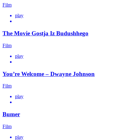
Film
play
The Movie Gostja Iz Budushhego
Film
play
You’re Welcome – Dwayne Johnson
Film
play
Bumer
Film
play