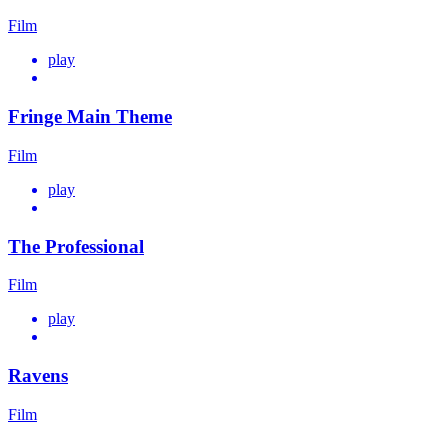
Film
play
Fringe Main Theme
Film
play
The Professional
Film
play
Ravens
Film