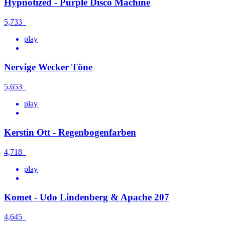
Hypnotized - Purple Disco Machine
5,733
play
Nervige Wecker Töne
5,653
play
Kerstin Ott - Regenbogenfarben
4,718
play
Komet - Udo Lindenberg & Apache 207
4,645