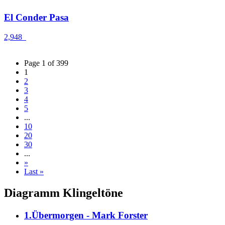
El Conder Pasa
2,948
Page 1 of 399
1
2
3
4
5
...
10
20
30
...
»
Last »
Diagramm Klingeltöne
1.Übermorgen - Mark Forster