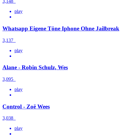
3,148
play
Whatsapp Eigene Töne Iphone Ohne Jailbreak
3,137
play
Alane - Robin Schulz, Wes
3,095
play
Control - Zoë Wees
3,038
play