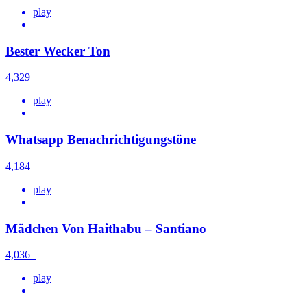
play
Bester Wecker Ton
4,329
play
Whatsapp Benachrichtigungstöne
4,184
play
Mädchen Von Haithabu – Santiano
4,036
play