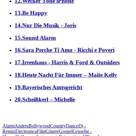
12.Wecker Töne iPhone
13.Be Happy
14.Nur Die Musik - Joris
15.Sound Alarm
16.Sara Perche Ti Amo - Ricchi e Poveri
17.Irrenhaus - Harris & Ford & Outsiders
18.Heute Nacht Für Immer – Maite Kelly
19.Bayerisches Amtsgericht
20.Scheißkerl – Michelle
alle Genres
Alarm
Anders
Bollywood
Country
Dance
Dj -
Remix
Electronica
Film
Gitarre
Gospel
Gruselig -