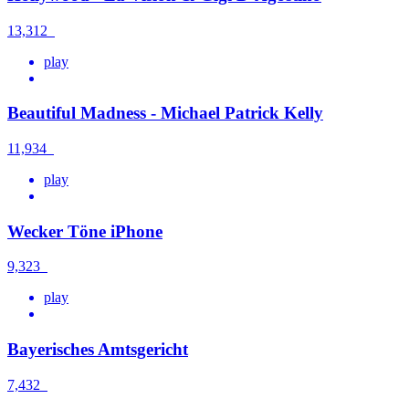
13,312
play
Beautiful Madness - Michael Patrick Kelly
11,934
play
Wecker Töne iPhone
9,323
play
Bayerisches Amtsgericht
7,432