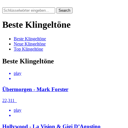
Search
Beste Klingeltöne
Beste Klingeltöne
Neue Klingeltöne
Top Klingeltöne
Beste Klingeltöne
play
Übermorgen - Mark Forster
22,311
play
Hollywood - La Vision & Gigi D’Agostino