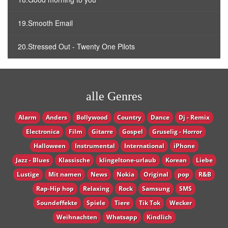
19.Smooth Email
20.Stressed Out - Twenty One Pilots
alle Genres
Alarm
Anders
Bollywood
Country
Dance
Dj - Remix
Electronica
Film
Gitarre
Gospel
Gruselig - Horror
Halloween
Instrumental
International
iPhone
Jazz - Blues
Klassische
klingeltone-urlaub
Korean
Liebe
Lustige
Mit namen
News
Nokia
Original
pop
R&B
Rap-Hip hop
Relaxing
Rock
Samsung
SMS
Soundeffekte
Spiele
Tiere
Tik Tok
Wecker
Weihnachten
Whatsapp
Кindlich