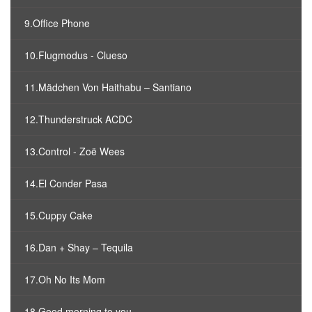
9.Office Phone
10.Flugmodus - Clueso
11.Mädchen Von Haithabu – Santiano
12.Thunderstruck ACDC
13.Control - Zoë Wees
14.El Conder Pasa
15.Cuppy Cake
16.Dan + Shay – Tequila
17.Oh No Its Mom
18.Good morning to you