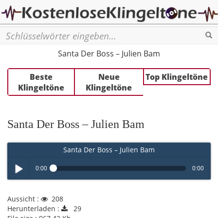
Se
Santa Der Boss – Julien Bam
Beste
Neue
Top Klingeltöne
Klingeltöne
Klingeltöne
Santa Der Boss – Julien Bam
Santa Der Boss – Julien Bam
0:00
0:00
Play /
Aussicht :
208
Herunterladen :
29