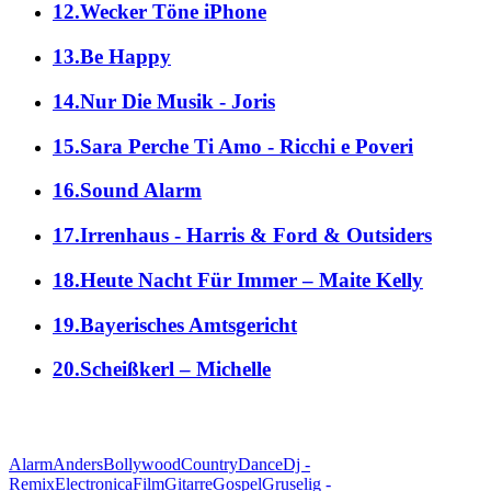
12.Wecker Töne iPhone
13.Be Happy
14.Nur Die Musik - Joris
15.Sara Perche Ti Amo - Ricchi e Poveri
16.Sound Alarm
17.Irrenhaus - Harris & Ford & Outsiders
18.Heute Nacht Für Immer – Maite Kelly
19.Bayerisches Amtsgericht
20.Scheißkerl – Michelle
alle Genres
Alarm
Anders
Bollywood
Country
Dance
Dj -
Remix
Electronica
Film
Gitarre
Gospel
Gruselig -