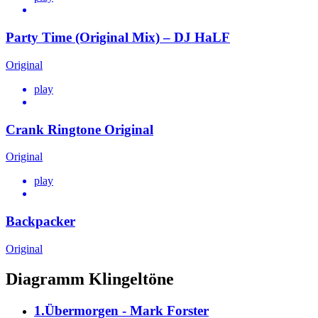
Party Time (Original Mix) – DJ HaLF
Original
play
Crank Ringtone Original
Original
play
Backpacker
Original
Diagramm Klingeltöne
1.Übermorgen - Mark Forster