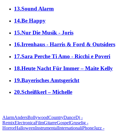
13.Sound Alarm
14.Be Happy
15.Nur Die Musik - Joris
16.Irrenhaus - Harris & Ford & Outsiders
17.Sara Perche Ti Amo - Ricchi e Poveri
18.Heute Nacht Für Immer – Maite Kelly
19.Bayerisches Amtsgericht
20.Scheißkerl – Michelle
alle Genres
Alarm
Anders
Bollywood
Country
Dance
Dj -
Remix
Electronica
Film
Gitarre
Gospel
Gruselig -
Horror
Halloween
Instrumental
International
iPhone
Jazz -