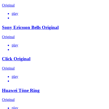
Original
play
Sony Ericsson Bells Original
Original
play
Click Original
Original
play
Huawei Töne Ring
Original
play