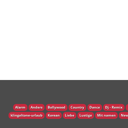
Alarm
Anders
Bollywood
Country
Dance
Dj - Remix
klingeltone-urlaub
Korean
Liebe
Lustige
Mit namen
New