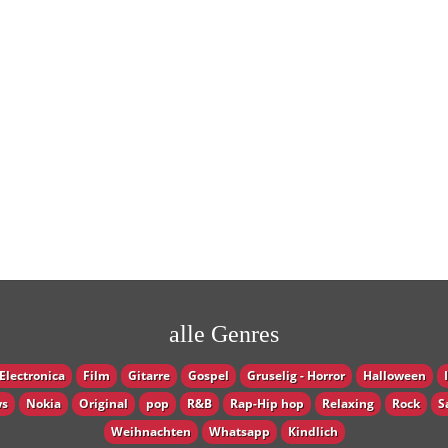
alle Genres
Electronica
Film
Gitarre
Gospel
Gruselig - Horror
Halloween
s
Nokia
Original
pop
R&B
Rap-Hip hop
Relaxing
Rock
S
Weihnachten
Whatsapp
Кindlich