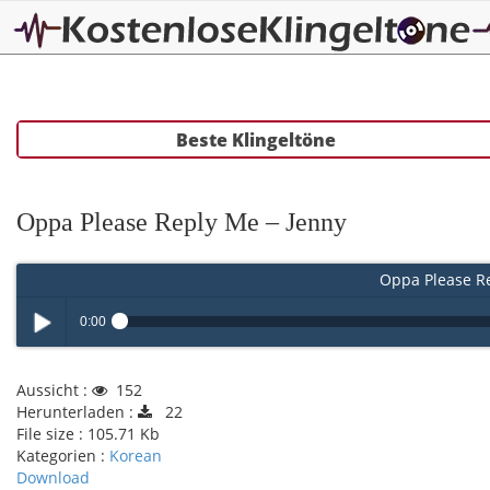
Beste Klingeltöne
Oppa Please Reply Me – Jenny
Oppa Please Re
0:00
Play /
Aussicht :
152
Herunterladen :
22
File size :
105.71 Kb
Kategorien :
Korean
Download