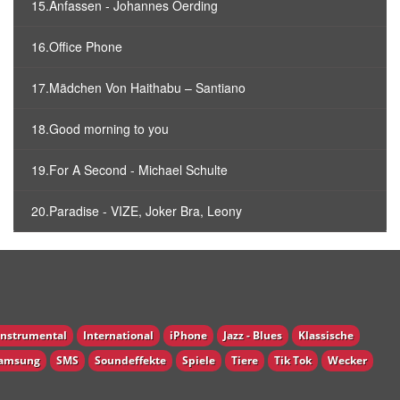
15.Anfassen - Johannes Oerding
16.Office Phone
17.Mädchen Von Haithabu – Santiano
18.Good morning to you
19.For A Second - Michael Schulte
20.Paradise - VIZE, Joker Bra, Leony
Instrumental
International
iPhone
Jazz - Blues
Klassische
amsung
SMS
Soundeffekte
Spiele
Tiere
Tik Tok
Wecker