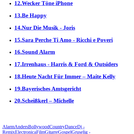
12.Wecker Töne iPhone
13.Be Happy
14.Nur Die Musik - Joris
15.Sara Perche Ti Amo - Ricchi e Poveri
16.Sound Alarm
17.Irrenhaus - Harris & Ford & Outsiders
18.Heute Nacht Für Immer – Maite Kelly
19.Bayerisches Amtsgericht
20.Scheißkerl – Michelle
alle Genres
Alarm
Anders
Bollywood
Country
Dance
Dj -
Remix
Electronica
Film
Gitarre
Gospel
Gruselig -