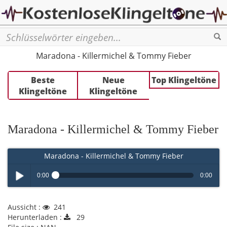
Se
Maradona - Killermichel & Tommy Fieber
Beste
Neue
Top Klingeltöne
Klingeltöne
Klingeltöne
Maradona - Killermichel & Tommy Fieber
Maradona - Killermichel & Tommy Fieber
0:00
0:00
Play /
Aussicht :
241
Herunterladen :
29