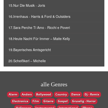
15.Nur Die Musik - Joris
16.Irrenhaus - Harris & Ford & Outsiders
17.Sara Perche Ti Amo - Ricchi e Poveri
18.Heute Nacht Für Immer – Maite Kelly
19.Bayerisches Amtsgericht
20.Scheißkerl – Michelle
alle Genres
Alarm
Anders
Bollywood
Country
Dance
Dj - Remix
Electronica
Film
Gitarre
Gospel
Gruselig - Horror
Halloween
Instrumental
International
iPhone