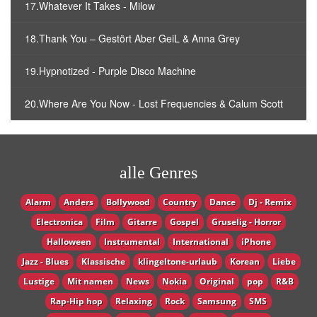
17.Whatever It Takes - Milow
18.Thank You – Gestört Aber GeiL & Anna Grey
19.Hypnotized - Purple Disco Machine
20.Where Are You Now - Lost Frequencies & Calum Scott
alle Genres
Alarm
Anders
Bollywood
Country
Dance
Dj - Remix
Electronica
Film
Gitarre
Gospel
Gruselig - Horror
Halloween
Instrumental
International
iPhone
Jazz - Blues
Klassische
klingeltone-urlaub
Korean
Liebe
Lustige
Mit namen
News
Nokia
Original
pop
R&B
Rap-Hip hop
Relaxing
Rock
Samsung
SMS