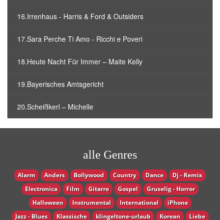
16.Irrenhaus - Harris & Ford & Outsiders
17.Sara Perche Ti Amo - Ricchi e Poveri
18.Heute Nacht Für Immer – Maite Kelly
19.Bayerisches Amtsgericht
20.Scheißkerl – Michelle
alle Genres
Alarm
Anders
Bollywood
Country
Dance
Dj - Remix
Electronica
Film
Gitarre
Gospel
Gruselig - Horror
Halloween
Instrumental
International
iPhone
Jazz - Blues
Klassische
klingeltone-urlaub
Korean
Liebe