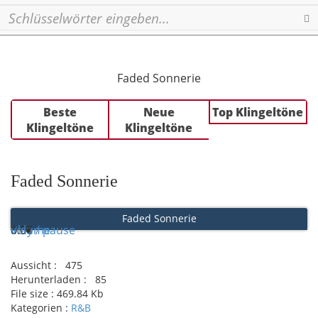
Se
Faded Sonnerie
Beste
Neue
Top Klingeltöne
Klingeltöne
Klingeltöne
Faded Sonnerie
Faded Sonnerie
Play / pause
0:00
0:00
volume
Aussicht :
475
Herunterladen :
85
File size :
469.84 Kb
Kategorien :
R&B