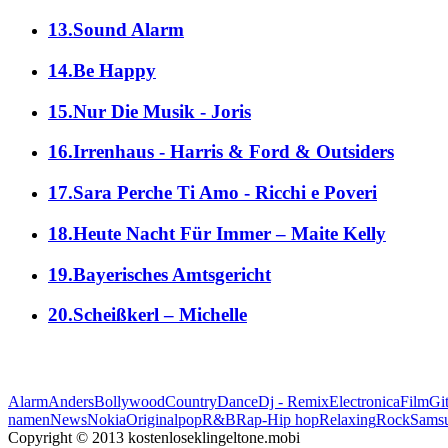
13.Sound Alarm
14.Be Happy
15.Nur Die Musik - Joris
16.Irrenhaus - Harris & Ford & Outsiders
17.Sara Perche Ti Amo - Ricchi e Poveri
18.Heute Nacht Für Immer – Maite Kelly
19.Bayerisches Amtsgericht
20.Scheißkerl – Michelle
Alarm
Anders
Bollywood
Country
Dance
Dj - Remix
Electronica
Film
Git
namen
News
Nokia
Original
pop
R&B
Rap-Hip hop
Relaxing
Rock
Sams
Copyright © 2013 kostenloseklingeltone.mobi