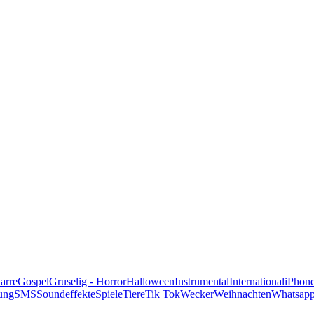
alle Genres
arre
Gospel
Gruselig - Horror
Halloween
Instrumental
International
iPhon
ung
SMS
Soundeffekte
Spiele
Tiere
Tik Tok
Wecker
Weihnachten
Whatsap