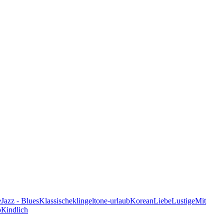
e
Jazz - Blues
Klassische
klingeltone-urlaub
Korean
Liebe
Lustige
Mit
p
Кindlich