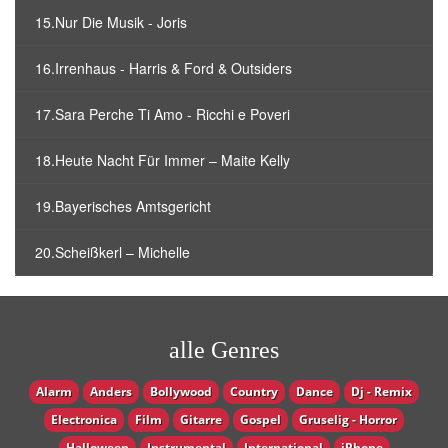
15.Nur Die Musik - Joris
16.Irrenhaus - Harris & Ford & Outsiders
17.Sara Perche Ti Amo - Ricchi e Poveri
18.Heute Nacht Für Immer – Maite Kelly
19.Bayerisches Amtsgericht
20.Scheißkerl – Michelle
alle Genres
Alarm
Anders
Bollywood
Country
Dance
Dj - Remix
Electronica
Film
Gitarre
Gospel
Gruselig - Horror
Halloween
Instrumental
International
iPhone