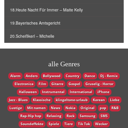
18.Heute Nacht Für Immer – Maite Kelly
19.Bayerisches Amtsgericht
20.Scheißkerl – Michelle
alle Genres
Alarm
Anders
Bollywood
Country
Dance
Dj - Remix
Electronica
Film
Gitarre
Gospel
Gruselig - Horror
Halloween
Instrumental
International
iPhone
Jazz - Blues
Klassische
klingeltone-urlaub
Korean
Liebe
Lustige
Mit namen
News
Nokia
Original
pop
R&B
Rap-Hip hop
Relaxing
Rock
Samsung
SMS
Soundeffekte
Spiele
Tiere
Tik Tok
Wecker