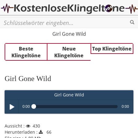
Se
Girl Gone Wild
Beste
Neue
Top Klingeltöne
Klingeltöne
Klingeltöne
Girl Gone Wild
Girl Gone Wild
0:00
0:00
Play /
Aussicht :
430
Herunterladen :
66