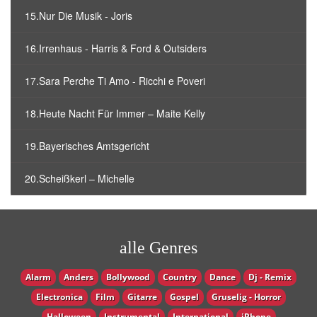
15.Nur Die Musik - Joris
16.Irrenhaus - Harris & Ford & Outsiders
17.Sara Perche Ti Amo - Ricchi e Poveri
18.Heute Nacht Für Immer – Maite Kelly
19.Bayerisches Amtsgericht
20.Scheißkerl – Michelle
alle Genres
Alarm
Anders
Bollywood
Country
Dance
Dj - Remix
Electronica
Film
Gitarre
Gospel
Gruselig - Horror
Halloween
Instrumental
International
iPhone