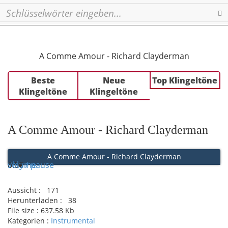
Se
A Comme Amour - Richard Clayderman
Beste
Neue
Top Klingeltöne
Klingeltöne
Klingeltöne
A Comme Amour - Richard Clayderman
A Comme Amour - Richard Clayderman
Play / pause
0:00
0:00
volume
Aussicht :
171
Herunterladen :
38
File size :
637.58 Kb
Kategorien :
Instrumental