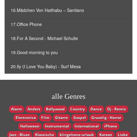
16.Mädchen Von Haithabu – Santiano
17.Office Phone
18.For A Second - Michael Schulte
19.Good morning to you
20.Ily (I Love You Baby) - Surf Mesa
alle Genres
Alarm
Anders
Bollywood
Country
Dance
Dj - Remix
Electronica
Film
Gitarre
Gospel
Gruselig - Horror
Halloween
Instrumental
International
iPhone
Jazz - Blues
Klassische
klingeltone-urlaub
Korean
Liebe