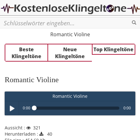
Se
Romantic Violine
Beste
Neue
Top Klingeltöne
Klingeltöne
Klingeltöne
Romantic Violine
Romantic Violine
0:00
0:00
Play /
Aussicht :
321
Herunterladen :
40