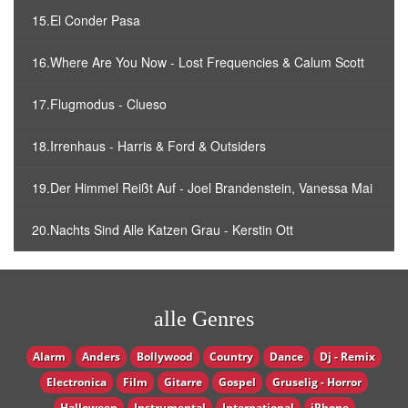
15.El Conder Pasa
16.Where Are You Now - Lost Frequencies & Calum Scott
17.Flugmodus - Clueso
18.Irrenhaus - Harris & Ford & Outsiders
19.Der Himmel Reißt Auf - Joel Brandenstein, Vanessa Mai
20.Nachts Sind Alle Katzen Grau - Kerstin Ott
alle Genres
Alarm
Anders
Bollywood
Country
Dance
Dj - Remix
Electronica
Film
Gitarre
Gospel
Gruselig - Horror
Halloween
Instrumental
International
iPhone