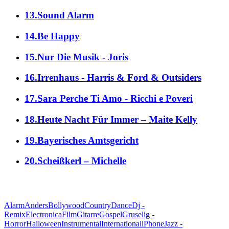
13.Sound Alarm
14.Be Happy
15.Nur Die Musik - Joris
16.Irrenhaus - Harris & Ford & Outsiders
17.Sara Perche Ti Amo - Ricchi e Poveri
18.Heute Nacht Für Immer – Maite Kelly
19.Bayerisches Amtsgericht
20.Scheißkerl – Michelle
alle Genres
Alarm
Anders
Bollywood
Country
Dance
Dj -
Remix
Electronica
Film
Gitarre
Gospel
Gruselig -
Horror
Halloween
Instrumental
International
iPhone
Jazz -