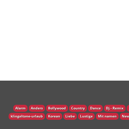
Alarm
Anders
Bollywood
Country
Dance
Dj - Remix
klingeltone-urlaub
Korean
Liebe
Lustige
Mit namen
New