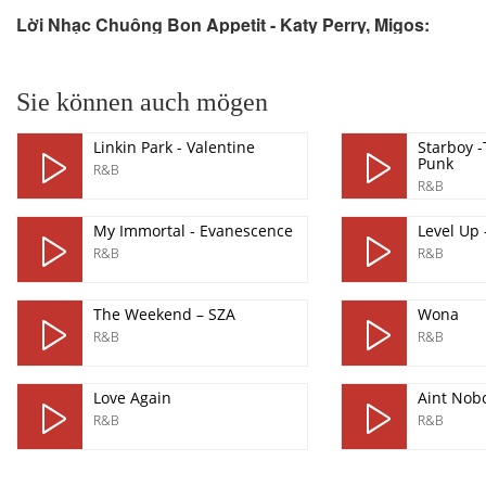
Lời Nhạc Chuông Bon Appetit - Katy Perry, Migos:
pause
Sie können auch mögen
Linkin Park - Valentine
Starboy 
Punk
R&B
R&B
My Immortal - Evanescence
Level Up 
R&B
R&B
The Weekend – SZA
Wona
R&B
R&B
Love Again
Aint Nob
R&B
R&B