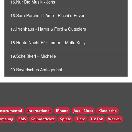
15.Nur Die Musik - Joris
16.Sara Perche Ti Amo - Ricchi e Poveri
17.Irrenhaus - Harris & Ford & Outsiders
18.Heute Nacht Für Immer – Maite Kelly
19.Scheißkerl – Michelle
20.Bayerisches Amtsgericht
Instrumental
International
iPhone
Jazz - Blues
Klassische
amsung
SMS
Soundeffekte
Spiele
Tiere
Tik Tok
Wecker