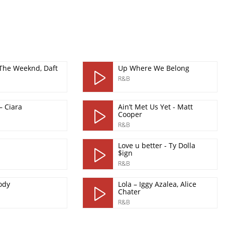
-The Weeknd, Daft
Up Where We Belong
R&B
– Ciara
Ain’t Met Us Yet - Matt
Cooper
R&B
Love u better - Ty Dolla
$ign
R&B
ody
Lola – Iggy Azalea, Alice
Chater
R&B