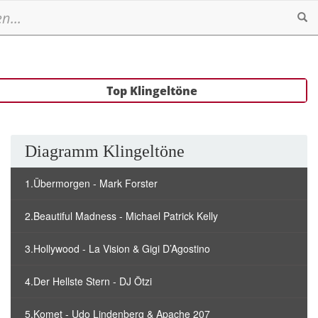
Se
Top Klingeltöne
Diagramm Klingeltöne
1.Übermorgen - Mark Forster
2.Beautiful Madness - Michael Patrick Kelly
3.Hollywood - La Vision & Gigi D’Agostino
4.Der Hellste Stern - DJ Ötzi
5.Komet - Udo Lindenberg & Apache 207