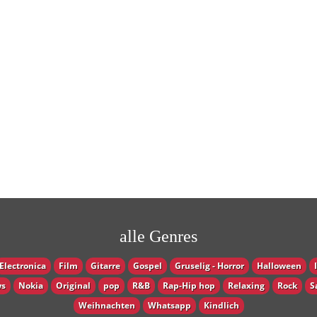
alle Genres
Electronica
Film
Gitarre
Gospel
Gruselig - Horror
Halloween
s
Nokia
Original
pop
R&B
Rap-Hip hop
Relaxing
Rock
S
Weihnachten
Whatsapp
Кindlich