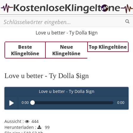
Se
Love u better - Ty Dolla $ign
Beste
Neue
Top Klingeltöne
Klingeltöne
Klingeltöne
Love u better - Ty Dolla $ign
Love u better - Ty Dolla $ign
0:00
0:00
Play /
Aussicht :
444
Herunterladen :
99