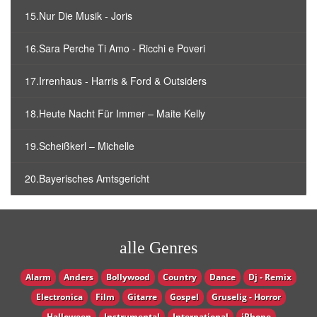
15.Nur Die Musik - Joris
16.Sara Perche Ti Amo - Ricchi e Poveri
17.Irrenhaus - Harris & Ford & Outsiders
18.Heute Nacht Für Immer – Maite Kelly
19.Scheißkerl – Michelle
20.Bayerisches Amtsgericht
alle Genres
Alarm
Anders
Bollywood
Country
Dance
Dj - Remix
Electronica
Film
Gitarre
Gospel
Gruselig - Horror
Halloween
Instrumental
International
iPhone