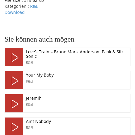
File size :
519.62 Kb
Kategorien :
R&B
Download
pause
Sie können auch mögen
Love’s Train – Bruno Mars, Anderson .Paak & Silk
Sonic
R&B
Your My Baby
R&B
Jeremih
R&B
Aint Nobody
R&B