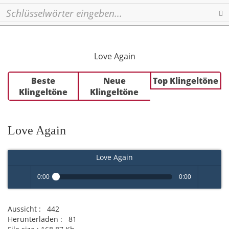
Se
Love Again
Beste
Neue
Top Klingeltöne
Klingeltöne
Klingeltöne
Love Again
Love Again
0:00
0:00
Play /
volume
Aussicht :
442
Herunterladen :
81