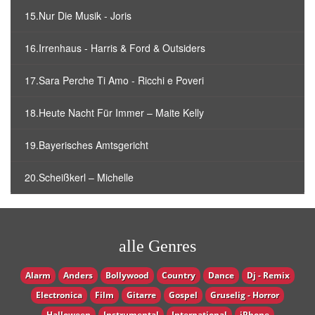
15.Nur Die Musik - Joris
16.Irrenhaus - Harris & Ford & Outsiders
17.Sara Perche Ti Amo - Ricchi e Poveri
18.Heute Nacht Für Immer – Maite Kelly
19.Bayerisches Amtsgericht
20.Scheißkerl – Michelle
alle Genres
Alarm
Anders
Bollywood
Country
Dance
Dj - Remix
Electronica
Film
Gitarre
Gospel
Gruselig - Horror
Halloween
Instrumental
International
iPhone