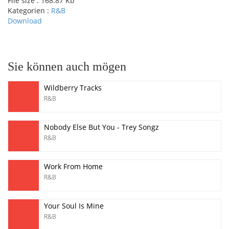
File size :
168.87 Kb
Kategorien :
R&B
Download
pause
Sie können auch mögen
Wildberry Tracks
R&B
Nobody Else But You - Trey Songz
R&B
Work From Home
R&B
Your Soul Is Mine
R&B