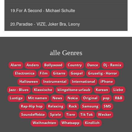
19.For A Second - Michael Schulte
20.Paradise - VIZE, Joker Bra, Leony
alle Genres
Alarm
Anders
Bollywood
Country
Dance
Dj - Remix
Electronica
Film
Gitarre
Gospel
Gruselig - Horror
Halloween
Instrumental
International
iPhone
Jazz - Blues
Klassische
klingeltone-urlaub
Korean
Liebe
Lustige
Mit namen
News
Nokia
Original
pop
R&B
Rap-Hip hop
Relaxing
Rock
Samsung
SMS
Soundeffekte
Spiele
Tiere
Tik Tok
Wecker
Weihnachten
Whatsapp
Кindlich