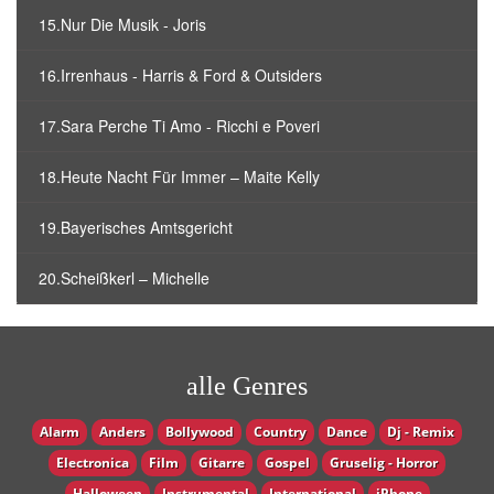
15.Nur Die Musik - Joris
16.Irrenhaus - Harris & Ford & Outsiders
17.Sara Perche Ti Amo - Ricchi e Poveri
18.Heute Nacht Für Immer – Maite Kelly
19.Bayerisches Amtsgericht
20.Scheißkerl – Michelle
alle Genres
Alarm
Anders
Bollywood
Country
Dance
Dj - Remix
Electronica
Film
Gitarre
Gospel
Gruselig - Horror
Halloween
Instrumental
International
iPhone