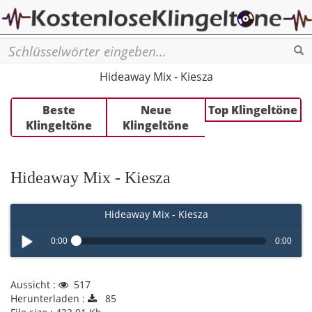
Se
Hideaway Mix - Kiesza
Beste
Neue
Top Klingeltöne
Klingeltöne
Klingeltöne
Hideaway Mix - Kiesza
Hideaway Mix - Kiesza
0:00
0:00
Play /
Aussicht :
517
Herunterladen :
85