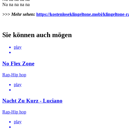
Na na na na na
>>> Mehr sehen:
https://kostenloseklingeltone.mobi/klingeltone-
Sie können auch mögen
play
No Flex Zone
Rap-Hip hop
play
Nacht Zu Kurz - Luciano
Rap-Hip hop
play