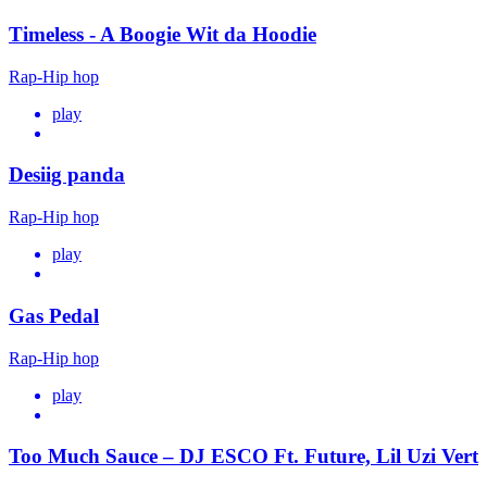
Timeless - A Boogie Wit da Hoodie
Rap-Hip hop
play
Desiig panda
Rap-Hip hop
play
Gas Pedal
Rap-Hip hop
play
Too Much Sauce – DJ ESCO Ft. Future, Lil Uzi Vert