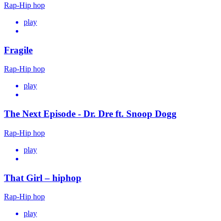
Rap-Hip hop
play
Fragile
Rap-Hip hop
play
The Next Episode - Dr. Dre ft. Snoop Dogg
Rap-Hip hop
play
That Girl – hiphop
Rap-Hip hop
play