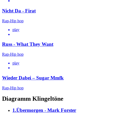
Nicht Da - Firat
Rap-Hip hop
play
Russ - What They Want
Rap-Hip hop
play
Wieder Dabei – Sugar Mmfk
Rap-Hip hop
Diagramm Klingeltöne
1.Übermorgen - Mark Forster