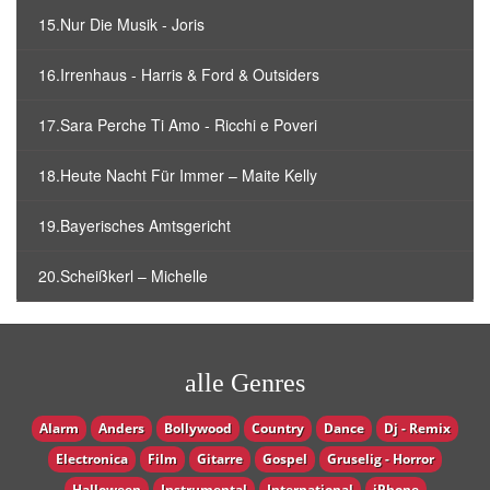
15.Nur Die Musik - Joris
16.Irrenhaus - Harris & Ford & Outsiders
17.Sara Perche Ti Amo - Ricchi e Poveri
18.Heute Nacht Für Immer – Maite Kelly
19.Bayerisches Amtsgericht
20.Scheißkerl – Michelle
alle Genres
Alarm
Anders
Bollywood
Country
Dance
Dj - Remix
Electronica
Film
Gitarre
Gospel
Gruselig - Horror
Halloween
Instrumental
International
iPhone