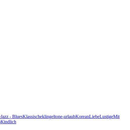
e
Jazz - Blues
Klassische
klingeltone-urlaub
Korean
Liebe
Lustige
Mit
p
Кindlich