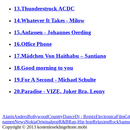
13.Thunderstruck ACDC
14.Whatever It Takes - Milow
15.Anfassen - Johannes Oerding
16.Office Phone
17.Mädchen Von Haithabu – Santiano
18.Good morning to you
19.For A Second - Michael Schulte
20.Paradise - VIZE, Joker Bra, Leony
Alarm
Anders
Bollywood
Country
Dance
Dj - Remix
Electronica
Film
Git
namen
News
Nokia
Original
pop
R&B
Rap-Hip hop
Relaxing
Rock
Sams
Copyright © 2013 kostenloseklingeltone.mobi