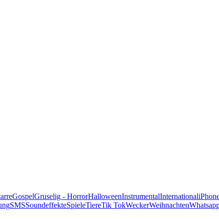
alle Genres
arre
Gospel
Gruselig - Horror
Halloween
Instrumental
International
iPhon
ung
SMS
Soundeffekte
Spiele
Tiere
Tik Tok
Wecker
Weihnachten
Whatsap