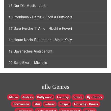
15.Nur Die Musik - Joris
16.Irrenhaus - Harris & Ford & Outsiders
17.Sara Perche Ti Amo - Ricchi e Poveri
18.Heute Nacht Für Immer – Maite Kelly
19.Bayerisches Amtsgericht
20.Scheißkerl – Michelle
alle Genres
Alarm
Anders
Bollywood
Country
Dance
Dj - Remix
Electronica
Film
Gitarre
Gospel
Gruselig - Horror
Halloween
Instrumental
International
iPhone