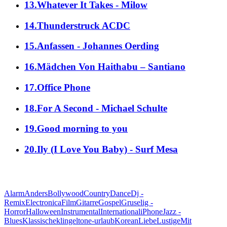
13.Whatever It Takes - Milow
14.Thunderstruck ACDC
15.Anfassen - Johannes Oerding
16.Mädchen Von Haithabu – Santiano
17.Office Phone
18.For A Second - Michael Schulte
19.Good morning to you
20.Ily (I Love You Baby) - Surf Mesa
alle Genres
Alarm
Anders
Bollywood
Country
Dance
Dj -
Remix
Electronica
Film
Gitarre
Gospel
Gruselig -
Horror
Halloween
Instrumental
International
iPhone
Jazz -
Blues
Klassische
klingeltone-urlaub
Korean
Liebe
Lustige
Mit