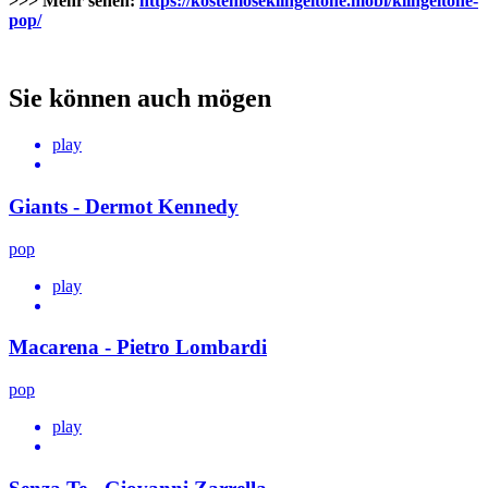
>>> Mehr sehen:
https://kostenloseklingeltone.mobi/klingeltone-
pop/
Sie können auch mögen
play
Giants - Dermot Kennedy
pop
play
Macarena - Pietro Lombardi
pop
play