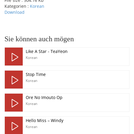
File size :
504.16 Kb
Kategorien :
Korean
Download
pause
Sie können auch mögen
Like A Star - TeaYeon
Korean
Stop Time
Korean
Ore No Imouto Op
Korean
Hello Miss – Windy
Korean