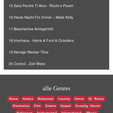
15.Sara Perche Ti Amo - Ricchi e Poveri
16.Heute Nacht Für Immer – Maite Kelly
17.Bayerisches Amtsgericht
18.Irrenhaus - Harris & Ford & Outsiders
19.Nervige Wecker Töne
20.Control - Zoë Wees
alle Genres
Alarm
Anders
Bollywood
Country
Dance
Dj - Remix
Electronica
Film
Gitarre
Gospel
Gruselig - Horror
Halloween
Instrumental
International
iPhone