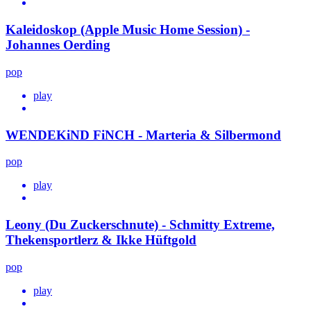
Kaleidoskop (Apple Music Home Session) -
Johannes Oerding
pop
play
WENDEKiND FiNCH - Marteria & Silbermond
pop
play
Leony (Du Zuckerschnute) - Schmitty Extreme,
Thekensportlerz & Ikke Hüftgold
pop
play