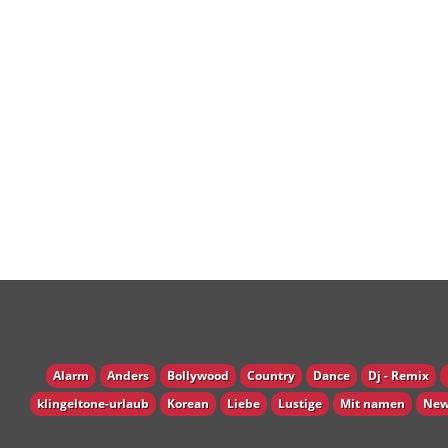
Alarm
Anders
Bollywood
Country
Dance
Dj - Remix
klingeltone-urlaub
Korean
Liebe
Lustige
Mit namen
New