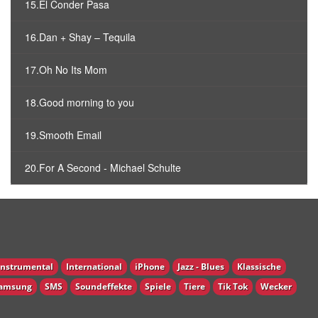
15.El Conder Pasa
16.Dan + Shay – Tequila
17.Oh No Its Mom
18.Good morning to you
19.Smooth Email
20.For A Second - Michael Schulte
Instrumental
International
iPhone
Jazz - Blues
Klassische
amsung
SMS
Soundeffekte
Spiele
Tiere
Tik Tok
Wecker