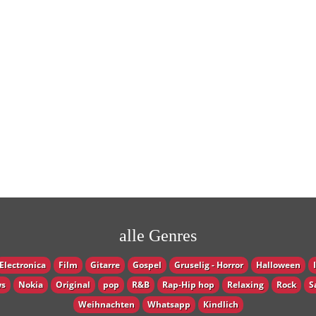
alle Genres
Electronica
Film
Gitarre
Gospel
Gruselig - Horror
Halloween
s
Nokia
Original
pop
R&B
Rap-Hip hop
Relaxing
Rock
S
Weihnachten
Whatsapp
Кindlich