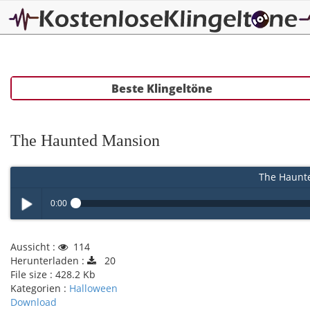
Beste Klingeltöne
The Haunted Mansion
The Haunt
0:00
Play /
Aussicht :
114
Herunterladen :
20
File size :
428.2 Kb
Kategorien :
Halloween
Download