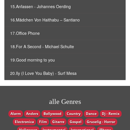
15.Anfassen - Johannes Oerding
16.Mädchen Von Haithabu – Santiano
17.Office Phone
18.For A Second - Michael Schulte
19.Good morning to you
20.Ily (I Love You Baby) - Surf Mesa
alle Genres
Alarm
Anders
Bollywood
Country
Dance
Dj - Remix
Electronica
Film
Gitarre
Gospel
Gruselig - Horror
Halloween
Instrumental
International
iPhone