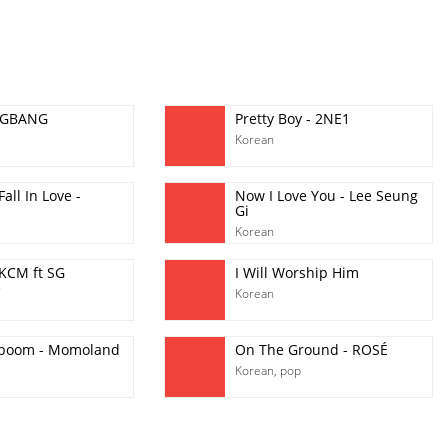
BIGBANG
Pretty Boy - 2NE1
Korean
Fall In Love -
Now I Love You - Lee Seung
Gi
Korean
 KCM ft SG
I Will Worship Him
e
Korean
boom - Momoland
On The Ground - ROSÉ
Korean
,
pop