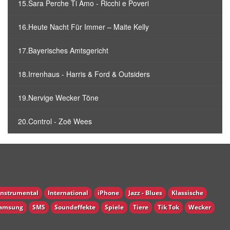
15.Sara Perche Ti Amo - Ricchi e Poveri
16.Heute Nacht Für Immer – Maite Kelly
17.Bayerisches Amtsgericht
18.Irrenhaus - Harris & Ford & Outsiders
19.Nervige Wecker Töne
20.Control - Zoë Wees
Instrumental
International
iPhone
Jazz - Blues
Klassische
amsung
SMS
Soundeffekte
Spiele
Tiere
Tik Tok
Wecker