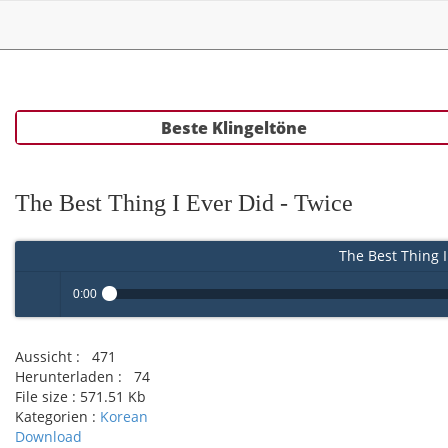
Beste Klingeltöne
The Best Thing I Ever Did - Twice
The Best Thing I
0:00
Play /
Aussicht :
471
Herunterladen :
74
File size :
571.51 Kb
Kategorien :
Korean
Download