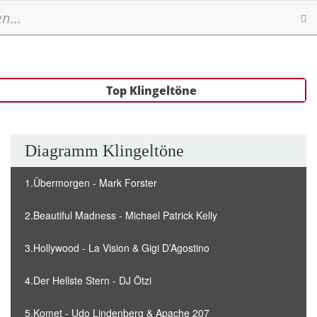
Se
Top Klingeltöne
Diagramm Klingeltöne
1.Übermorgen - Mark Forster
2.Beautiful Madness - Michael Patrick Kelly
3.Hollywood - La Vision & Gigi D’Agostino
4.Der Hellste Stern - DJ Ötzi
5.Komet - Udo Lindenberg & Apache 207