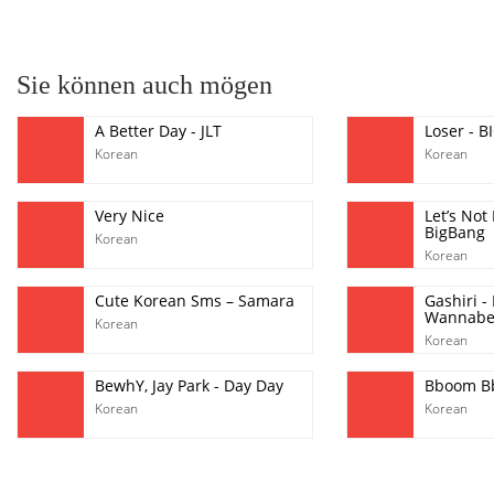
pause
Sie können auch mögen
A Better Day - JLT
Loser - 
Korean
Korean
Very Nice
Let’s Not 
BigBang
Korean
Korean
Cute Korean Sms – Samara
Gashiri -
Wannab
Korean
Korean
BewhY, Jay Park - Day Day
Bboom B
Korean
Korean