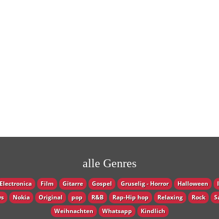
alle Genres
Electronica
Film
Gitarre
Gospel
Gruselig - Horror
Halloween
s
Nokia
Original
pop
R&B
Rap-Hip hop
Relaxing
Rock
S
Weihnachten
Whatsapp
Кindlich