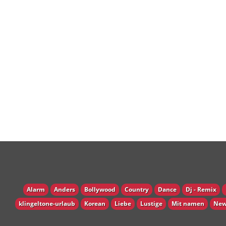
Alarm
Anders
Bollywood
Country
Dance
Dj - Remix
klingeltone-urlaub
Korean
Liebe
Lustige
Mit namen
New