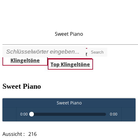
Sweet Piano
Search
Beste
Neue Klingeltöne
Klingeltöne
Top Klingeltöne
Sweet Piano
Sweet Piano
0:00
0:00
Play /
volume
Aussicht :
216