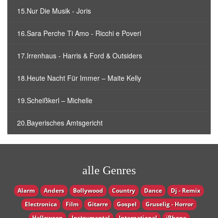
15.Nur Die Musik - Joris
16.Sara Perche Ti Amo - Ricchi e Poveri
17.Irrenhaus - Harris & Ford & Outsiders
18.Heute Nacht Für Immer – Maite Kelly
19.Scheißkerl – Michelle
20.Bayerisches Amtsgericht
alle Genres
Alarm
Anders
Bollywood
Country
Dance
Dj - Remix
Electronica
Film
Gitarre
Gospel
Gruselig - Horror
Halloween
Instrumental
International
iPhone