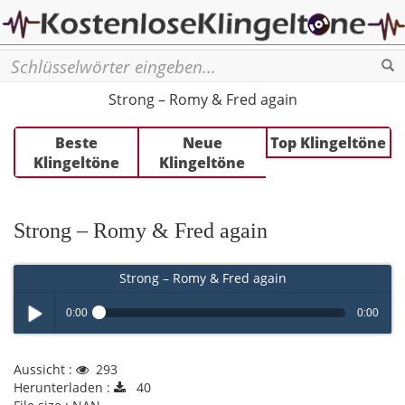
Se
Strong – Romy & Fred again
Beste
Neue
Top Klingeltöne
Klingeltöne
Klingeltöne
Strong – Romy & Fred again
Strong – Romy & Fred again
0:00
0:00
Play /
Aussicht :
293
Herunterladen :
40