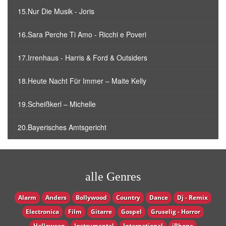
15.Nur Die Musik - Joris
16.Sara Perche Ti Amo - Ricchi e Poveri
17.Irrenhaus - Harris & Ford & Outsiders
18.Heute Nacht Für Immer – Maite Kelly
19.Scheißkerl – Michelle
20.Bayerisches Amtsgericht
alle Genres
Alarm
Anders
Bollywood
Country
Dance
Dj - Remix
Electronica
Film
Gitarre
Gospel
Gruselig - Horror
Halloween
Instrumental
International
iPhone