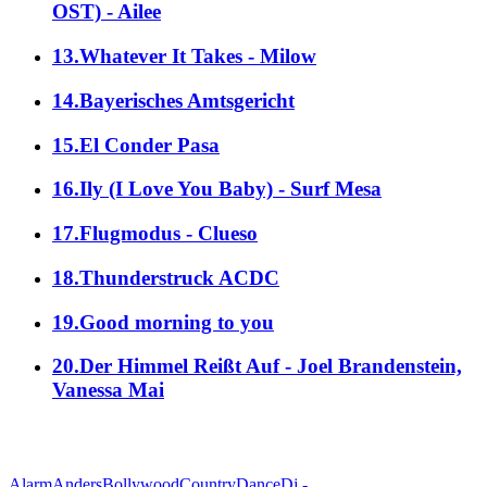
OST) - Ailee
13.Whatever It Takes - Milow
14.Bayerisches Amtsgericht
15.El Conder Pasa
16.Ily (I Love You Baby) - Surf Mesa
17.Flugmodus - Clueso
18.Thunderstruck ACDC
19.Good morning to you
20.Der Himmel Reißt Auf - Joel Brandenstein,
Vanessa Mai
alle Genres
Alarm
Anders
Bollywood
Country
Dance
Dj -