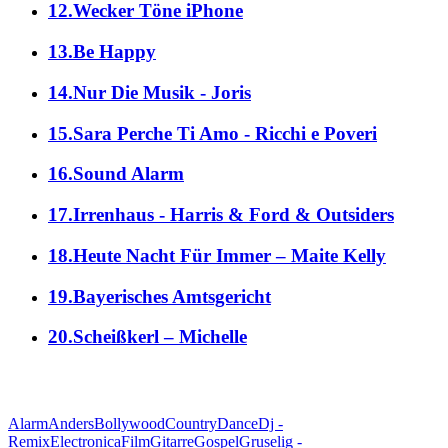
12.Wecker Töne iPhone
13.Be Happy
14.Nur Die Musik - Joris
15.Sara Perche Ti Amo - Ricchi e Poveri
16.Sound Alarm
17.Irrenhaus - Harris & Ford & Outsiders
18.Heute Nacht Für Immer – Maite Kelly
19.Bayerisches Amtsgericht
20.Scheißkerl – Michelle
alle Genres
Alarm
Anders
Bollywood
Country
Dance
Dj -
Remix
Electronica
Film
Gitarre
Gospel
Gruselig -