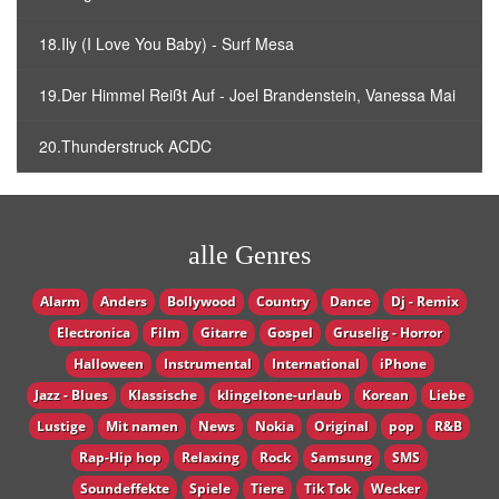
18.Ily (I Love You Baby) - Surf Mesa
19.Der Himmel Reißt Auf - Joel Brandenstein, Vanessa Mai
20.Thunderstruck ACDC
alle Genres
Alarm
Anders
Bollywood
Country
Dance
Dj - Remix
Electronica
Film
Gitarre
Gospel
Gruselig - Horror
Halloween
Instrumental
International
iPhone
Jazz - Blues
Klassische
klingeltone-urlaub
Korean
Liebe
Lustige
Mit namen
News
Nokia
Original
pop
R&B
Rap-Hip hop
Relaxing
Rock
Samsung
SMS
Soundeffekte
Spiele
Tiere
Tik Tok
Wecker