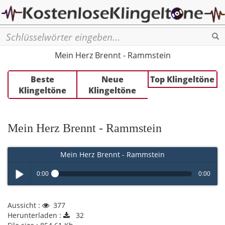
Se
Mein Herz Brennt - Rammstein
Beste
Neue
Top Klingeltöne
Klingeltöne
Klingeltöne
Mein Herz Brennt - Rammstein
Mein Herz Brennt - Rammstein
0:00
0:00
Play /
Aussicht :
377
Herunterladen :
32