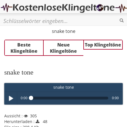
Se
snake tone
Beste
Neue
Top Klingeltöne
Klingeltöne
Klingeltöne
snake tone
snake tone
0:00
0:00
Play /
Aussicht :
305
Herunterladen :
48