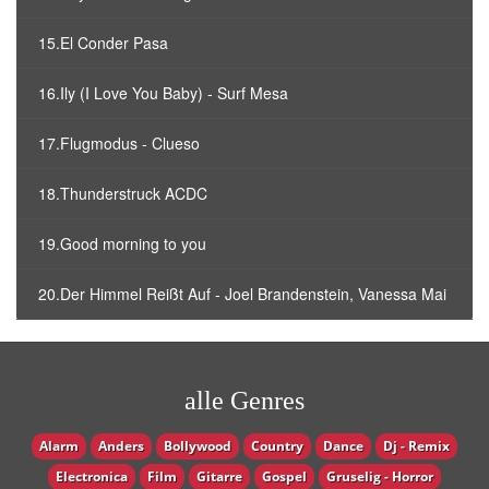
15.El Conder Pasa
16.Ily (I Love You Baby) - Surf Mesa
17.Flugmodus - Clueso
18.Thunderstruck ACDC
19.Good morning to you
20.Der Himmel Reißt Auf - Joel Brandenstein, Vanessa Mai
alle Genres
Alarm
Anders
Bollywood
Country
Dance
Dj - Remix
Electronica
Film
Gitarre
Gospel
Gruselig - Horror