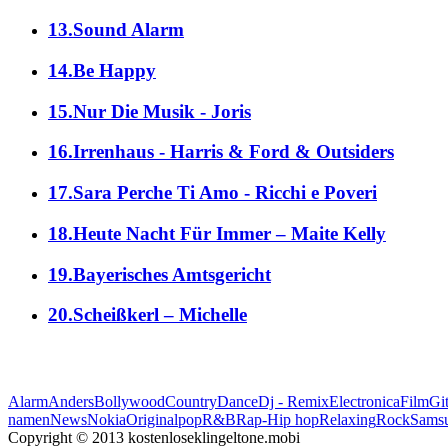
13.Sound Alarm
14.Be Happy
15.Nur Die Musik - Joris
16.Irrenhaus - Harris & Ford & Outsiders
17.Sara Perche Ti Amo - Ricchi e Poveri
18.Heute Nacht Für Immer – Maite Kelly
19.Bayerisches Amtsgericht
20.Scheißkerl – Michelle
Alarm
Anders
Bollywood
Country
Dance
Dj - Remix
Electronica
Film
Git
namen
News
Nokia
Original
pop
R&B
Rap-Hip hop
Relaxing
Rock
Sams
Copyright © 2013 kostenloseklingeltone.mobi