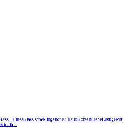
e
Jazz - Blues
Klassische
klingeltone-urlaub
Korean
Liebe
Lustige
Mit
p
Кindlich