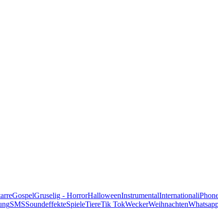
alle Genres
arre
Gospel
Gruselig - Horror
Halloween
Instrumental
International
iPhon
ung
SMS
Soundeffekte
Spiele
Tiere
Tik Tok
Wecker
Weihnachten
Whatsap