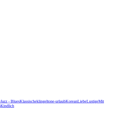
e
Jazz - Blues
Klassische
klingeltone-urlaub
Korean
Liebe
Lustige
Mit
p
Кindlich