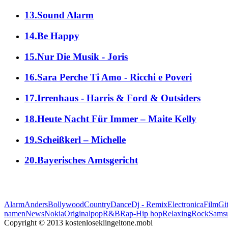
13.Sound Alarm
14.Be Happy
15.Nur Die Musik - Joris
16.Sara Perche Ti Amo - Ricchi e Poveri
17.Irrenhaus - Harris & Ford & Outsiders
18.Heute Nacht Für Immer – Maite Kelly
19.Scheißkerl – Michelle
20.Bayerisches Amtsgericht
Alarm
Anders
Bollywood
Country
Dance
Dj - Remix
Electronica
Film
Git
namen
News
Nokia
Original
pop
R&B
Rap-Hip hop
Relaxing
Rock
Sams
Copyright © 2013 kostenloseklingeltone.mobi