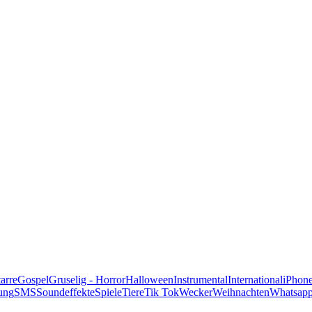
alle Genres
arre
Gospel
Gruselig - Horror
Halloween
Instrumental
International
iPhon
ung
SMS
Soundeffekte
Spiele
Tiere
Tik Tok
Wecker
Weihnachten
Whatsap