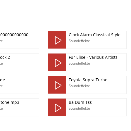
0000000000000
Clock Alarm Classical Style
te
Soundeffekte
ock 2
Fur Elise - Various Artists
te
Soundeffekte
ode
Toyota Supra Turbo
te
Soundeffekte
d tone mp3
Ba Dum Tss
te
Soundeffekte