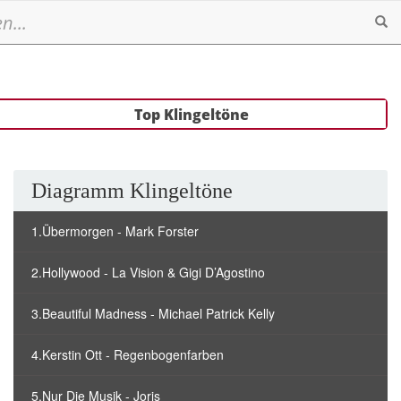
Se
Top Klingeltöne
Diagramm Klingeltöne
1.Übermorgen - Mark Forster
2.Hollywood - La Vision & Gigi D’Agostino
3.Beautiful Madness - Michael Patrick Kelly
4.Kerstin Ott - Regenbogenfarben
5.Nur Die Musik - Joris