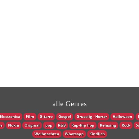
alle Genres
Electronica
Film
Gitarre
Gospel
Gruselig - Horror
Halloween
s
Nokia
Original
pop
R&B
Rap-Hip hop
Relaxing
Rock
S
Weihnachten
Whatsapp
Кindlich