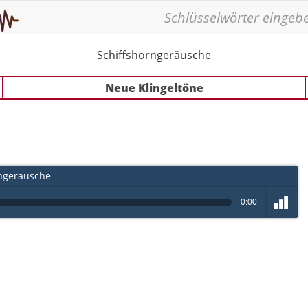
Schiffshorngeräusche
Neue Klingeltöne
ngeräusche
0:00
volume