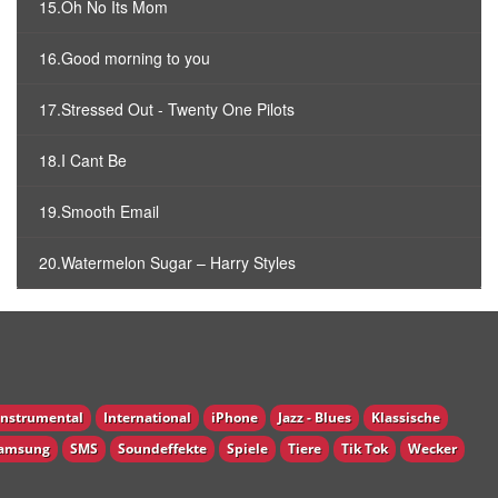
15.Oh No Its Mom
16.Good morning to you
17.Stressed Out - Twenty One Pilots
18.I Cant Be
19.Smooth Email
20.Watermelon Sugar – Harry Styles
Instrumental
International
iPhone
Jazz - Blues
Klassische
amsung
SMS
Soundeffekte
Spiele
Tiere
Tik Tok
Wecker