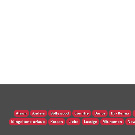
Alarm
Anders
Bollywood
Country
Dance
Dj - Remix
klingeltone-urlaub
Korean
Liebe
Lustige
Mit namen
New