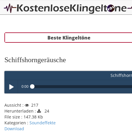
Beste Klingeltöne
Schiffshorngeräusche
Schiffshor
0:00
Play /
Aussicht :
217
Herunterladen :
24
File size :
147.38 Kb
Kategorien :
Soundeffekte
Download