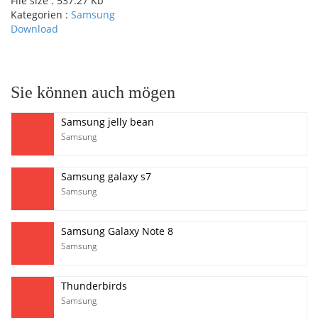
File size :
537.27 Kb
Kategorien :
Samsung
Download
pause
Sie können auch mögen
Samsung jelly bean
Samsung
Samsung galaxy s7
Samsung
Samsung Galaxy Note 8
Samsung
Thunderbirds
Samsung