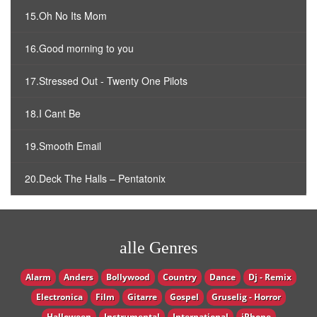
15.Oh No Its Mom
16.Good morning to you
17.Stressed Out - Twenty One Pilots
18.I Cant Be
19.Smooth Email
20.Deck The Halls – Pentatonix
alle Genres
Alarm
Anders
Bollywood
Country
Dance
Dj - Remix
Electronica
Film
Gitarre
Gospel
Gruselig - Horror
Halloween
Instrumental
International
iPhone