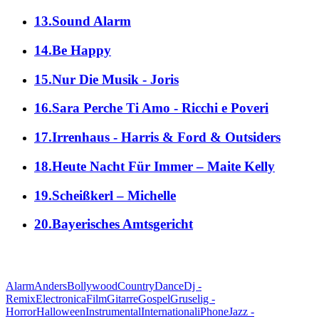
13.Sound Alarm
14.Be Happy
15.Nur Die Musik - Joris
16.Sara Perche Ti Amo - Ricchi e Poveri
17.Irrenhaus - Harris & Ford & Outsiders
18.Heute Nacht Für Immer – Maite Kelly
19.Scheißkerl – Michelle
20.Bayerisches Amtsgericht
alle Genres
Alarm
Anders
Bollywood
Country
Dance
Dj -
Remix
Electronica
Film
Gitarre
Gospel
Gruselig -
Horror
Halloween
Instrumental
International
iPhone
Jazz -